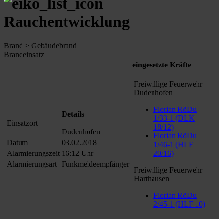
Rauchentwicklung
Brand > Gebäudebrand
Brandeinsatz
eingesetzte Kräfte
Freiwillige Feuerwehr
Dudenhofen
Florian RöDu
Details
1/33-1 (DLK
Einsatzort
18/12)
Dudenhofen
Florian RöDu
Datum
03.02.2018
1/46-1 (HLF
Alarmierungszeit
16:12 Uhr
20/16)
Alarmierungsart
Funkmeldeempfänger
Freiwillige Feuerwehr
Harthausen
Florian RöDu
2/45-1 (HLF 10)