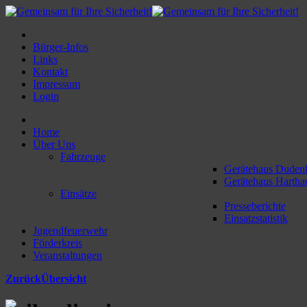
Bürger-Infos
Links
Kontakt
Impressum
Login
Home
Über Uns
Fahrzeuge
Gerätehaus Duden
Gerätehaus Hartha
Einsätze
Presseberichte
Einsatzstatistik
Jugendfeuerwehr
Förderkreis
Veranstaltungen
Zurück
Übersicht